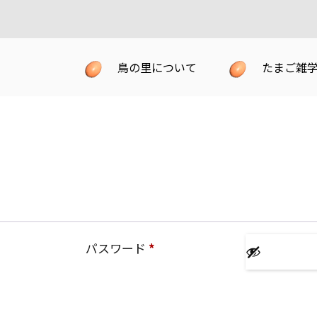
鳥の里について
たまご雑
shopping_basket
お買い
能登の地たまご
能登地どりとは
のびのびとした平飼い
進化し続ける配合飼料
能登地どり応援団
必
パスワード
*
生みたてをその日に出荷
須
会社概要