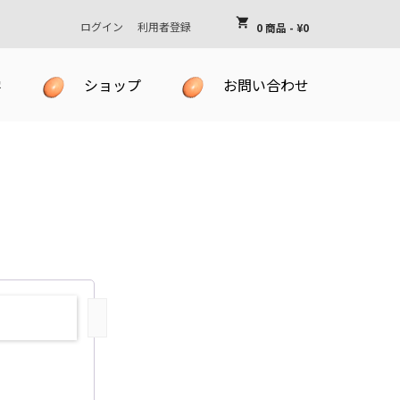
shopping_cart
ログイン
利用者登録
0 商品
-
¥
0
学
ショップ
お問い合わせ
物カゴには何も入っていません
お買い物かご
お気に入りリスト
特定商取引法に基づく表記
プライバシーポリシー