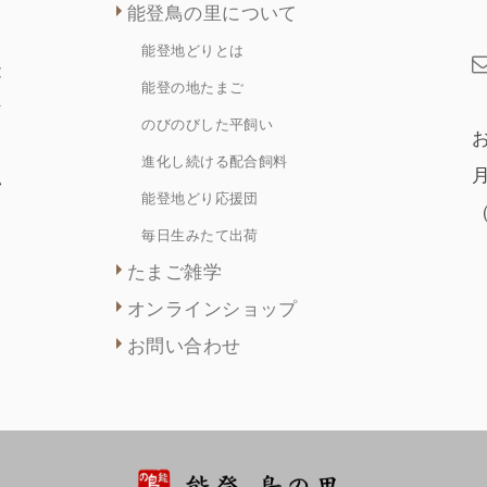
能登鳥の里について
能登地どりとは
能
能登の地たまご
な
のびのびした平飼い
。
進化し続ける配合飼料
月
い
能登地どり応援団
毎日生みたて出荷
たまご雑学
オンラインショップ
お問い合わせ