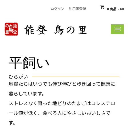
shopping_cart
ログイン
利用者登録
0 商品
-
¥
0
shopping_basket
お買い物カゴには何も入っていません
平飼い
ひらがい
地鶏たちはいつでも伸び伸びと歩き回って健康に
暮らしています。
ストレスなく育った地どりのたまごはコレステロ
ール値が低く、食べる人にやさしいおいしさで
す。