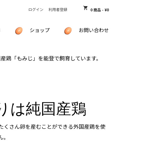
shopping_cart
ログイン
利用者登録
0 商品
-
¥
0
学
ショップ
お問い合わせ
物カゴには何も入っていません
お買い物かご
国産鶏「もみじ」を能登で飼育しています。
お気に入りリスト
特定商取引法に基づく表記
プライバシーポリシー
りは純国産鶏
たくさん卵を産むことができる外国産鶏を使
ん。