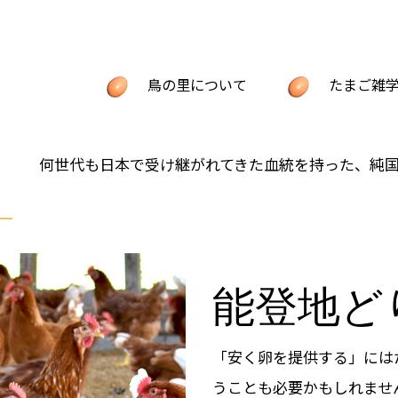
鳥の里について
たまご雑
shopping_basket
お買い
能登の地たまご
何世代も日本で受け継がれてきた血統を持った、純
能登地どりとは
のびのびとした平飼い
進化し続ける配合飼料
能登地ど
能登地どり応援団
生みたてをその日に出荷
「安く卵を提供する」には
会社概要
うことも必要かもしれませ