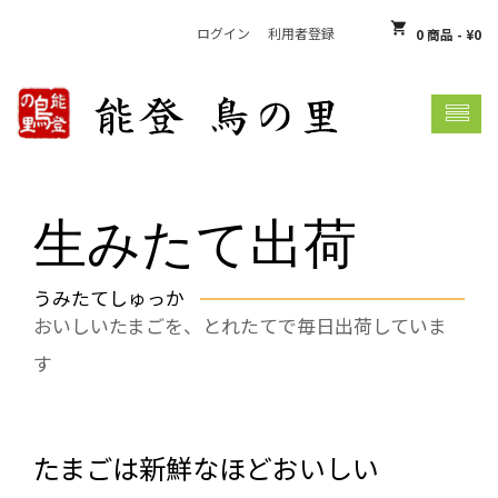
shopping_cart
ログイン
利用者登録
0 商品
-
¥
0
shopping_basket
お買い物カゴには何も入っていません
生みたて出荷
うみたてしゅっか
おいしいたまごを、とれたてで毎日出荷していま
す
たまごは新鮮なほどおいしい