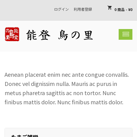
shopping_cart
ログイン
利用者登録
0 商品
-
¥
0
shopping_basket
お買い物カゴには何も入っていません
Aenean placerat enim nec ante congue convallis.
Donec vel dignissim nulla. Mauris ac purus in
metus pharetra sagittis ac non tortor. Nunc
finibus mattis dolor. Nunc finibus mattis dolor.