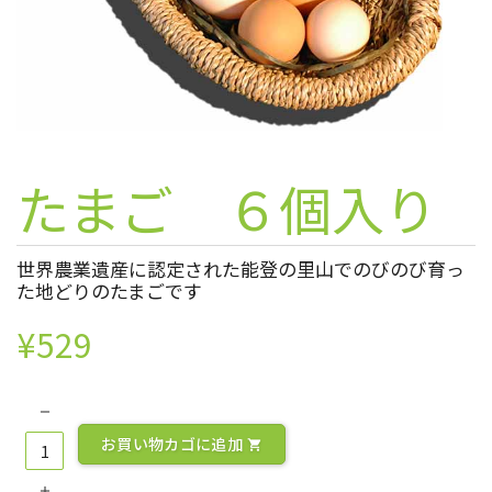
たまご ６個入り
世界農業遺産に認定された能登の里山でのびのび育っ
た地どりのたまごです
¥
529
お買い物カゴに追加
shopping_cart