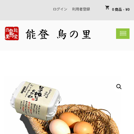
shopping_cart
ログイン
利用者登録
0 商品
-
¥
0
shopping_basket
お買い物カゴには何も入っていません