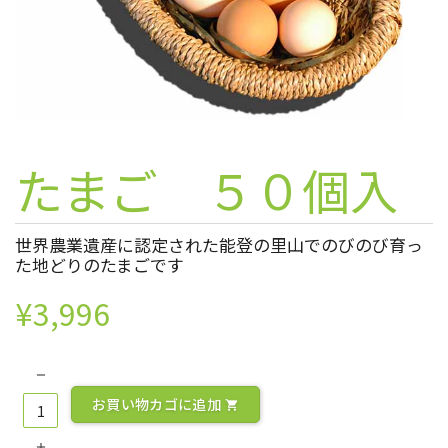
たまご ５０個入
世界農業遺産に認定された能登の里山でのびのび育っ
た地どりのたまごです
¥
3,996
お買い物カゴに追加
shopping_cart