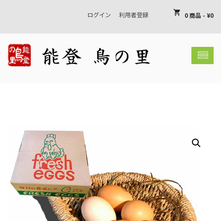
shopping_cart
ログイン
利用者登録
0 商品
-
¥
0
shopping_basket
お買い物カゴには何も入っていません